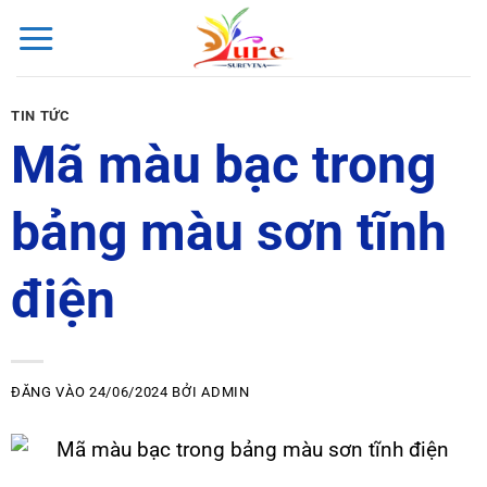
Bỏ
qua
nội
dung
TIN TỨC
Mã màu bạc trong
bảng màu sơn tĩnh
điện
ĐĂNG VÀO
24/06/2024
BỞI
ADMIN