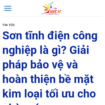
Bỏ
qua
nội
dung
TIN TỨC
Sơn tĩnh điện công
nghiệp là gì? Giải
pháp bảo vệ và
hoàn thiện bề mặt
kim loại tối ưu cho