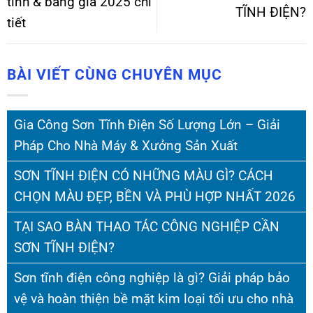
tính & bảng giá 2025 chi
TĨNH ĐIỆN?
tiết
BÀI VIẾT CÙNG CHUYÊN MỤC
Gia Công Sơn Tĩnh Điện Số Lượng Lớn – Giải
Pháp Cho Nhà Máy & Xưởng Sản Xuất
SƠN TĨNH ĐIỆN CÓ NHỮNG MÀU GÌ? CÁCH
CHỌN MÀU ĐẸP, BỀN VÀ PHÙ HỢP NHẤT 2026
TẠI SAO BÀN THAO TÁC CÔNG NGHIỆP CẦN
SƠN TĨNH ĐIỆN?
Sơn tĩnh điện công nghiệp là gì? Giải pháp bảo
vệ và hoàn thiện bề mặt kim loại tối ưu cho nhà