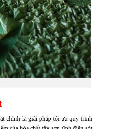
n
t
át chính là giải pháp tối ưu quy trình
iểm của hóa chất tẩy sơn tĩnh điện sót