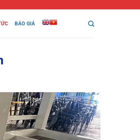
TỨC
BÁO GIÁ
n