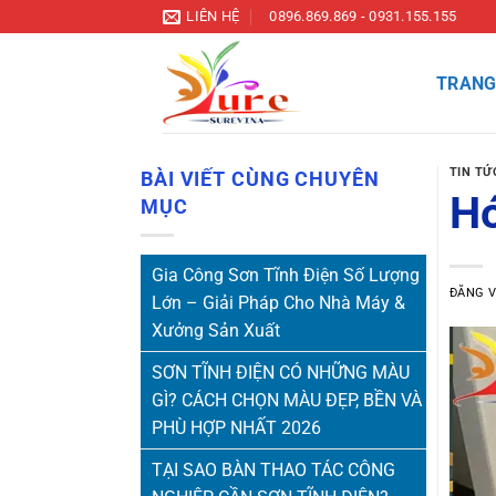
Bỏ
LIÊN HỆ
0896.869.869 - 0931.155.155
qua
nội
TRANG
dung
TIN TỨ
BÀI VIẾT CÙNG CHUYÊN
Hó
MỤC
Gia Công Sơn Tĩnh Điện Số Lượng
ĐĂNG 
Lớn – Giải Pháp Cho Nhà Máy &
Xưởng Sản Xuất
SƠN TĨNH ĐIỆN CÓ NHỮNG MÀU
GÌ? CÁCH CHỌN MÀU ĐẸP, BỀN VÀ
PHÙ HỢP NHẤT 2026
TẠI SAO BÀN THAO TÁC CÔNG