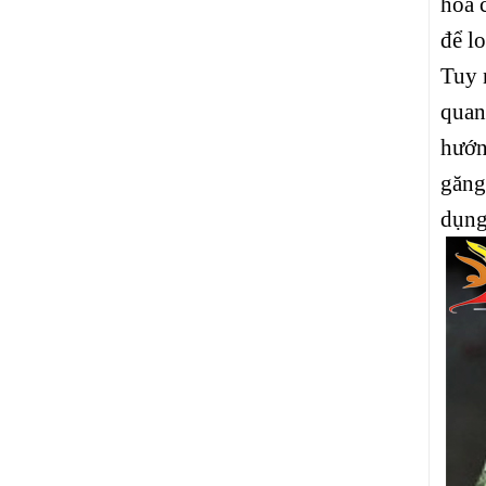
hóa 
để l
Tuy 
quan
hướn
găng
dụng