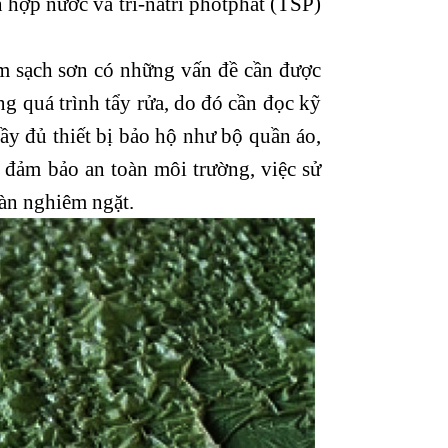
n hợp nước và tri-natri photphat (TSP)
àm sạch sơn có những vấn đề cần được
ng quá trình tẩy rửa, do đó cần đọc kỹ
đầy đủ thiết bị bảo hộ như bộ quần áo,
ể đảm bảo an toàn môi trường, việc sử
oàn nghiêm ngặt.