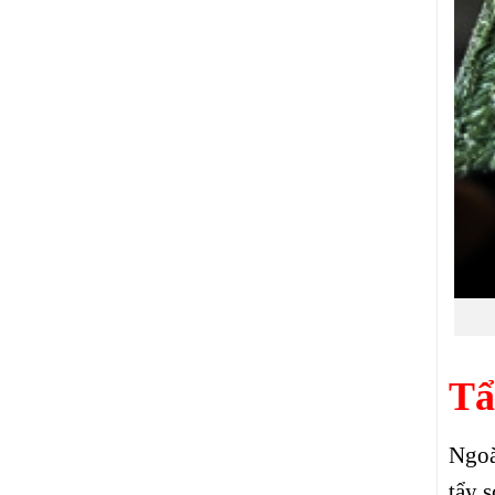
Tẩ
Ngoà
tẩy 