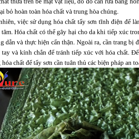
chất thừa trên bề mặt vật liệu, do đó cần rửa bằng hỗ
oại bỏ hoàn toàn hóa chất và trung hòa chúng.
nhiên, việc sử dụng hóa chất tẩy sơn tĩnh điện để l
 tâm. Hóa chất có thể gây hại cho da khi tiếp xúc tro
g dẫn và thực hiện cẩn thận. Ngoài ra, cần trang bị 
 tay và kính chắn để tránh tiếp xúc với hóa chất. Đ
 hóa chất để tẩy sơn cần tuân thủ các biện pháp an t