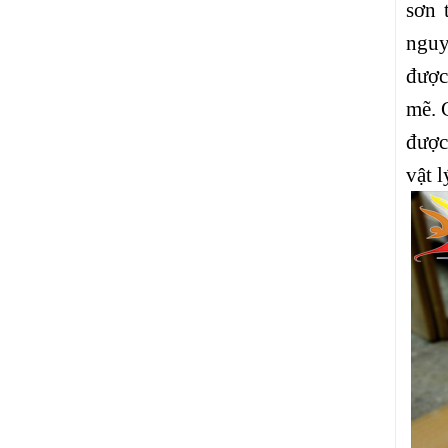
sơn 
nguy
được
mẽ. 
được
vật l