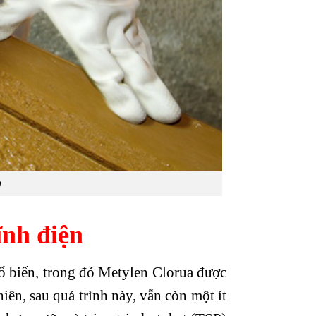
n
ĩnh điện
hổ biến, trong đó Metylen Clorua được
iên, sau quá trình này, vẫn còn một ít