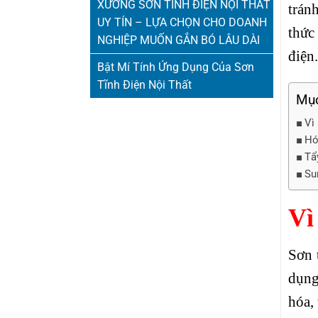
XƯỞNG SƠN TĨNH ĐIỆN NỘI THẤT
trán
UY TÍN – LỰA CHỌN CHO DOANH
thức
NGHIỆP MUỐN GẮN BÓ LÂU DÀI
điện
Bật Mí Tính Ứng Dụng Của Sơn
Tĩnh Điện Nội Thất
Mục
Vì
Hó
Tẩ
Su
Vì
Sơn 
dụng
hóa, 