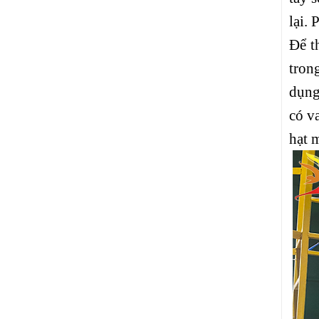
lại.
P
Để t
tron
dụng
có v
hạt m