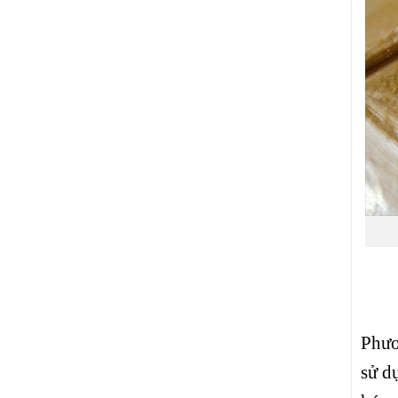
Phươ
sử d