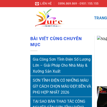
Bỏ
LIÊN HỆ
0896.869.869 - 0931.155.155
qua
nội
TRANG
dung
BÀI VIẾT CÙNG CHUYÊN
MỤC
Gia Công Sơn Tĩnh Điện Số Lượng
Lớn – Giải Pháp Cho Nhà Máy &
Xưởng Sản Xuất
SƠN TĨNH ĐIỆN CÓ NHỮNG MÀU
GÌ? CÁCH CHỌN MÀU ĐẸP, BỀN VÀ
PHÙ HỢP NHẤT 2026
TẠI SAO BÀN THAO TÁC CÔNG