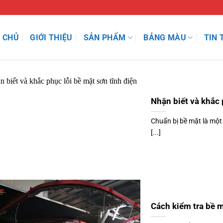
 CHỦ
GIỚI THIỆU
SẢN PHẨM
BẢNG MÀU
TIN 
Nhận biết và khắc 
Chuẩn bị bề mặt là một
[...]
Cách kiểm tra bề m