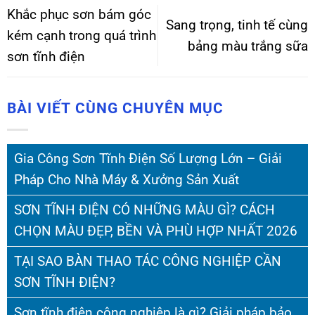
Khắc phục sơn bám góc
Sang trọng, tinh tế cùng
kém cạnh trong quá trình
bảng màu trắng sữa
sơn tĩnh điện
BÀI VIẾT CÙNG CHUYÊN MỤC
Gia Công Sơn Tĩnh Điện Số Lượng Lớn – Giải
Pháp Cho Nhà Máy & Xưởng Sản Xuất
SƠN TĨNH ĐIỆN CÓ NHỮNG MÀU GÌ? CÁCH
CHỌN MÀU ĐẸP, BỀN VÀ PHÙ HỢP NHẤT 2026
TẠI SAO BÀN THAO TÁC CÔNG NGHIỆP CẦN
SƠN TĨNH ĐIỆN?
Sơn tĩnh điện công nghiệp là gì? Giải pháp bảo