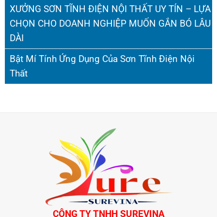
XƯỞNG SƠN TĨNH ĐIỆN NỘI THẤT UY TÍN – LỰA
CHỌN CHO DOANH NGHIỆP MUỐN GẮN BÓ LÂU
DÀI
Bật Mí Tính Ứng Dụng Của Sơn Tĩnh Điện Nội
Thất
CÔNG TY TNHH SUREVINA