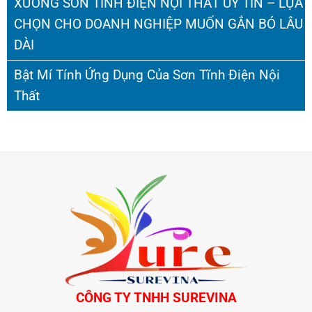
XƯỞNG SƠN TĨNH ĐIỆN NỘI THẤT UY TÍN – LỰA
CHỌN CHO DOANH NGHIỆP MUỐN GẮN BÓ LÂU
DÀI
Bật Mí Tính Ứng Dụng Của Sơn Tĩnh Điện Nội
Thất
CÔNG TY TNHH SUREVINA