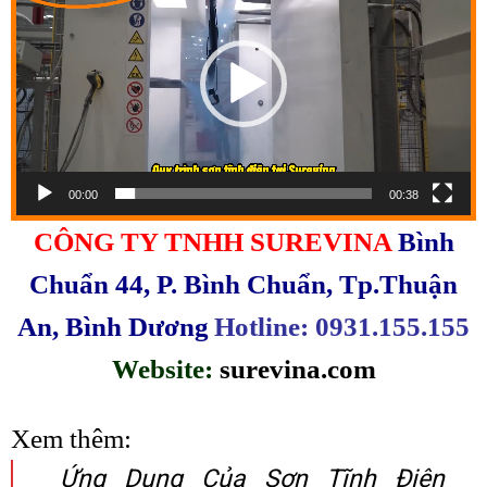
chơi
Video
00:00
00:38
CÔNG TY TNHH SUREVINA
Bình
Chuẩn 44, P. Bình Chuẩn, Tp.Thuận
An, Bình Dương
Hotline: 0931.155.155
Website:
surevina.com
Xem thêm:
Ứng Dụng Của Sơn Tĩnh Điện