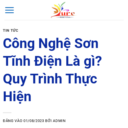
Bỏ
qua
nội
dung
TIN TỨC
Công Nghệ Sơn
Tĩnh Điện Là gì?
Quy Trình Thực
Hiện
ĐĂNG VÀO
01/08/2023
BỞI
ADMIN