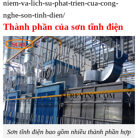
niem-va-lich-su-phat-trien-cua-cong-
nghe-son-tinh-dien/
Thành phần của sơn tĩnh điện
Sơn tĩnh điện bao gồm nhiều thành phần hợp