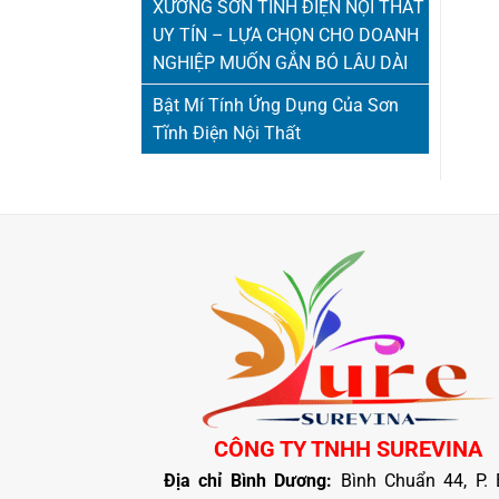
XƯỞNG SƠN TĨNH ĐIỆN NỘI THẤT
UY TÍN – LỰA CHỌN CHO DOANH
NGHIỆP MUỐN GẮN BÓ LÂU DÀI
Bật Mí Tính Ứng Dụng Của Sơn
Tĩnh Điện Nội Thất
CÔNG TY TNHH SUREVINA
Địa chỉ Bình Dương:
Bình Chuẩn 44, P. 