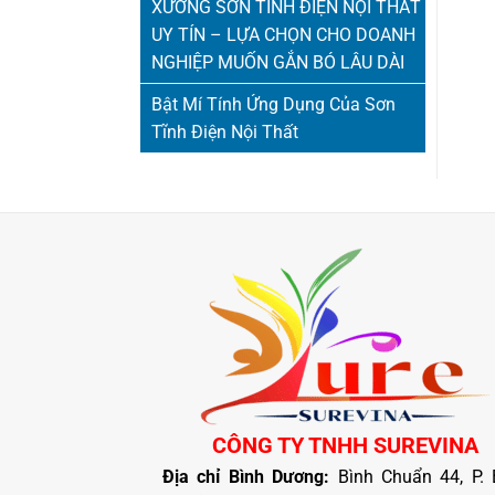
XƯỞNG SƠN TĨNH ĐIỆN NỘI THẤT
UY TÍN – LỰA CHỌN CHO DOANH
NGHIỆP MUỐN GẮN BÓ LÂU DÀI
Bật Mí Tính Ứng Dụng Của Sơn
Tĩnh Điện Nội Thất
CÔNG TY TNHH SUREVINA
Địa chỉ Bình Dương:
Bình Chuẩn 44, P. 