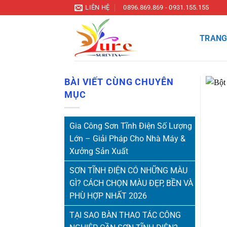
Bỏ
LIÊN HỆ
0896.869.869 - 0931.155.155
qua
nội
TRANG
dung
BÀI VIẾT CÙNG CHUYÊN
MỤC
Gia Công Sơn Tĩnh Điện Số Lượng
Lớn – Giải Pháp Cho Nhà Máy &
Xưởng Sản Xuất
SƠN TĨNH ĐIỆN CÓ NHỮNG MÀU
GÌ? CÁCH CHỌN MÀU ĐẸP, BỀN VÀ
PHÙ HỢP NHẤT 2026
TẠI SAO BÀN THAO TÁC CÔNG