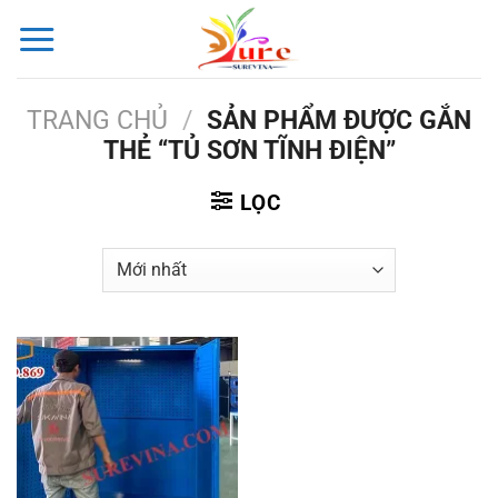
Bỏ
qua
nội
dung
TRANG CHỦ
/
SẢN PHẨM ĐƯỢC GẮN
THẺ “TỦ SƠN TĨNH ĐIỆN”
LỌC