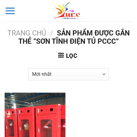
Bỏ
qua
nội
dung
TRANG CHỦ
/
SẢN PHẨM ĐƯỢC GẮN
THẺ “SƠN TĨNH ĐIỆN TỦ PCCC”
LỌC