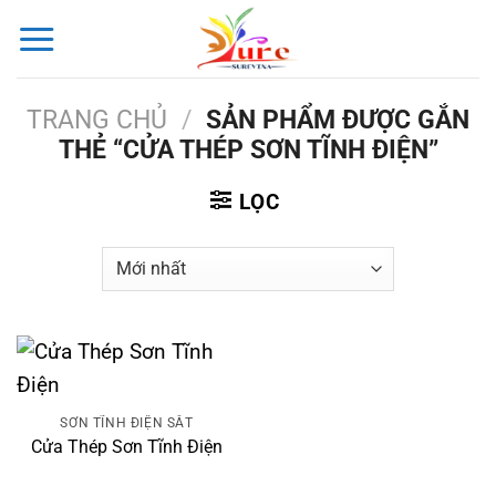
Bỏ
qua
nội
dung
TRANG CHỦ
/
SẢN PHẨM ĐƯỢC GẮN
THẺ “CỬA THÉP SƠN TĨNH ĐIỆN”
LỌC
SƠN TĨNH ĐIỆN SẮT
Cửa Thép Sơn Tĩnh Điện